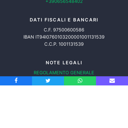
+390656548402
DATI FISCALI E BANCARI
C.F. 97500600586
IBAN IT94I0760103200001001131539
C.C.P. 1001131539
NOTE LEGALI
REGOLAMENTO GENERALE
PROTEZIONE DATI
INFORMATIVA COOKIES
TRASPARENZA
© 2008-2026
ASSOCIAZIONE RADICALE CERTI DIRITTI APS