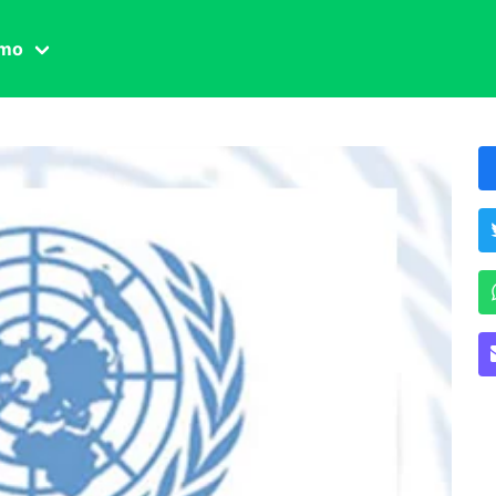
amo
one civile
der
 famiglia
essuale
ssuale
ionale
agina