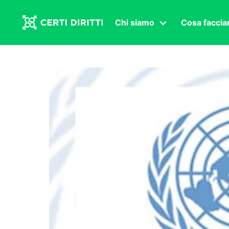
Chi siamo
Cosa facci
Associazione
Affermazi
Statuto
Intersex
Organi in carica
Transgen
Congressi
Diritto di
Lavoro s
Salute se
Transnaz
Politica
Fuor di P