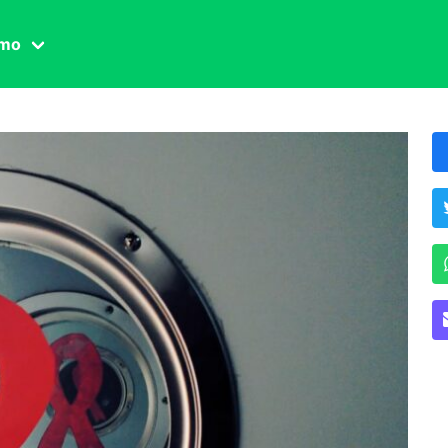
amo
one civile
der
 famiglia
essuale
ssuale
ionale
agina