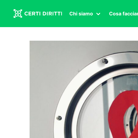
Chi siamo
Cosa facci
Associazione
Affermazi
Statuto
Intersex
Organi in carica
Transgen
Congressi
Diritto di
Lavoro s
Salute se
Transnaz
Politica
Fuor di P