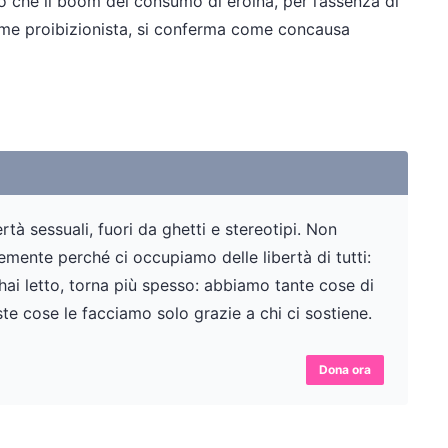
o che il boom del consumo di eroina, per l’assenza di
gime proibizionista, si conferma come concausa
tà sessuali, fuori da ghetti e stereotipi. Non
ente perché ci occupiamo delle libertà di tutti:
 hai letto, torna più spesso: abbiamo tante cose di
te cose le facciamo solo grazie a chi ci sostiene.
Dona ora