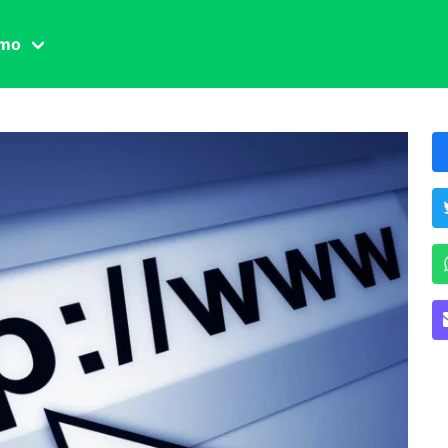
amo
one civile
der
 famiglia
essuale
ssuale
ionale
agina