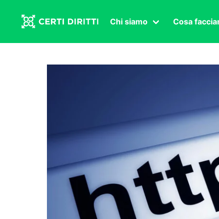
Chi siamo
Cosa facci
Associazione
Affermazi
Statuto
Intersex
Organi in carica
Transgen
Congressi
Diritto di
Lavoro s
Salute se
Transnaz
Politica
Fuor di P