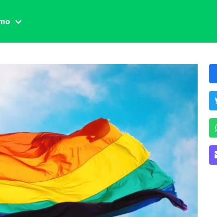
amo
one civile
der
 famiglia
essuale
ssuale
ionale
agina