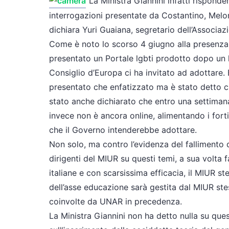
“La Ministra Giannini infatti rispond
interrogazioni presentate da Costantino, Melon
dichiara Yuri Guaiana, segretario dell’Associazi
Come è noto lo scorso 4 giugno alla presenza
presentato un Portale lgbti prodotto dopo un l
Consiglio d’Europa ci ha invitato ad adottare. 
presentato che enfatizzato ma è stato detto ch
stato anche dichiarato che entro una settiman
invece non è ancora online, alimentando i fort
che il Governo intenderebbe adottare.
Non solo, ma contro l’evidenza del fallimento di
dirigenti del MIUR su questi temi, a sua volta 
italiane e con scarsissima efficacia, il MIUR st
dell’asse educazione sarà gestita dal MIUR stes
coinvolte da UNAR in precedenza.
La Ministra Giannini non ha detto nulla su qu