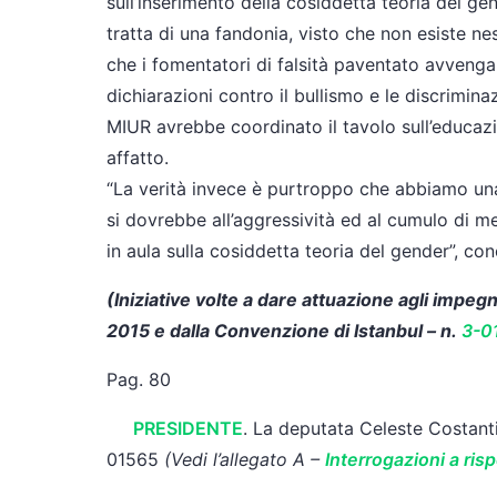
sull’inserimento della cosiddetta teoria del ge
tratta di una fandonia, visto che non esiste ne
che i fomentatori di falsità paventato avvenga 
dichiarazioni contro il bullismo e le discrimin
MIUR avrebbe coordinato il tavolo sull’educazi
affatto.
“La verità invece è purtroppo che abbiamo una
si dovrebbe all’aggressività ed al cumulo di 
in aula sulla cosiddetta teoria del gender”, co
(Iniziative volte a dare attuazione agli impeg
2015 e dalla Convenzione di Istanbul – n.
3-0
Pag. 80
PRESIDENTE
. La deputata Celeste Costantin
01565
(Vedi l’allegato A –
Interrogazioni a ri