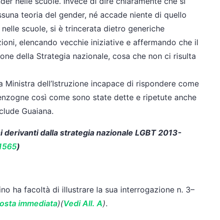
nder nelle scuole. Invece di dire chiaramente che si
ssuna teoria del gender, né accade niente di quello
nelle scuole, si è trincerata dietro generiche
azioni, elencando vecchie iniziative e affermando che il
one della Strategia nazionale, cosa che non ci risulta
 Ministra dell’Istruzione incapace di rispondere come
menzogne così come sono state dette e ripetute anche
nclude Guaiana.
ni derivanti dalla strategia nazionale LGBT 2013-
1565
)
o ha facoltà di illustrare la sua interrogazione n. 3–
sposta immediata
)
(
Vedi All. A
)
.