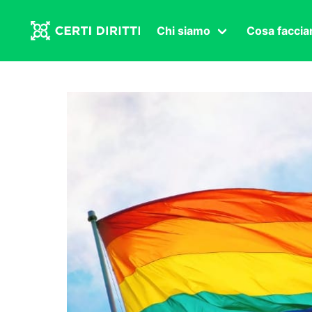
Chi siamo
Cosa facci
Associazione
Affermazi
Statuto
Intersex
Organi in carica
Transgen
Congressi
Diritto di
Lavoro s
Salute se
Transnaz
Politica
Fuor di P