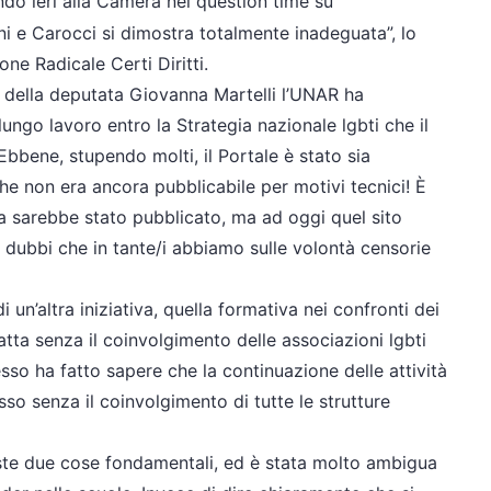
endo ieri alla Camera nel question time su
i e Carocci si dimostra totalmente inadeguata”, lo
one Radicale Certi Diritti.
 della deputata Giovanna Martelli l’UNAR ha
ungo lavoro entro la Strategia nazionale lgbti che il
Ebbene, stupendo molti, il Portale è stato sia
e non era ancora pubblicabile per motivi tecnici! È
a sarebbe stato pubblicato, ma ad oggi quel sito
i dubbi che in tante/i abbiamo sulle volontà censorie
 un’altra iniziativa, quella formativa nei confronti dei
fatta senza il coinvolgimento delle associazioni lgbti
esso ha fatto sapere che la continuazione delle attività
so senza il coinvolgimento di tutte le strutture
este due cose fondamentali, ed è stata molto ambigua