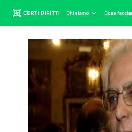
Chi siamo
Cosa facci
Associazione
Affermazi
Statuto
Intersex
Organi in carica
Transgen
Congressi
Diritto di
Lavoro s
Salute se
Transnaz
Politica
Fuor di P