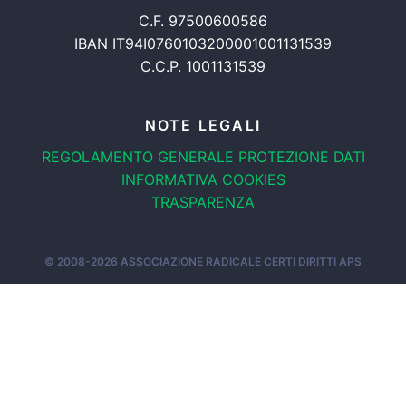
C.F. 97500600586
IBAN IT94I0760103200001001131539
C.C.P. 1001131539
NOTE LEGALI
REGOLAMENTO GENERALE
PROTEZIONE DATI
INFORMATIVA COOKIES
TRASPARENZA
© 2008-2026
ASSOCIAZIONE RADICALE CERTI DIRITTI APS
OOK
TWITTER
INSTAGRAM