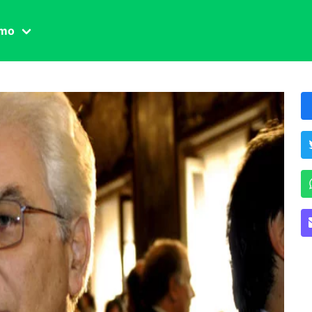
amo
one civile
der
 famiglia
essuale
ssuale
ionale
agina