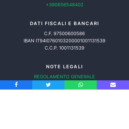
+390656548402
DATI FISCALI E BANCARI
C.F. 97500600586
IBAN IT94I0760103200001001131539
C.C.P. 1001131539
NOTE LEGALI
REGOLAMENTO GENERALE
PROTEZIONE DATI
INFORMATIVA COOKIES
TRASPARENZA
© 2008-2026
ASSOCIAZIONE RADICALE CERTI DIRITTI APS