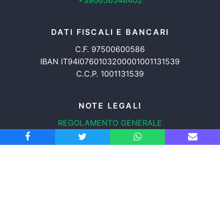
+390656548402
DATI FISCALI E BANCARI
C.F. 97500600586
IBAN IT94I0760103200001001131539
C.C.P. 1001131539
NOTE LEGALI
REGOLAMENTO GENERALE
PROTEZIONE DATI
INFORMATIVA COOKIES
TRASPARENZA
© 2008-2026
ASSOCIAZIONE RADICALE CERTI DIRITTI APS