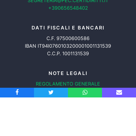
SEGRETERIA@PEC.CERTIDIRITTI.IT
+390656548402
DATI FISCALI E BANCARI
C.F. 97500600586
IBAN IT94I0760103200001001131539
C.C.P. 1001131539
NOTE LEGALI
REGOLAMENTO GENERALE
PROTEZIONE DATI
INFORMATIVA COOKIES
TRASPARENZA
© 2008-2026
ASSOCIAZIONE RADICALE CERTI DIRITTI APS