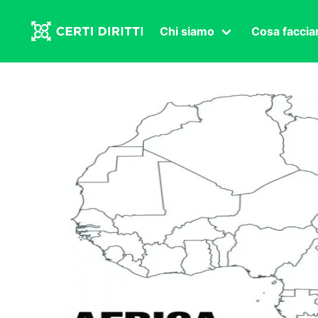
Chi siamo
Cosa facci
Associazione
Affermazi
Statuto
Intersex
Organi in carica
Transgen
Congressi
Diritto di
Lavoro s
Salute se
Transnaz
Politica
Fuor di P