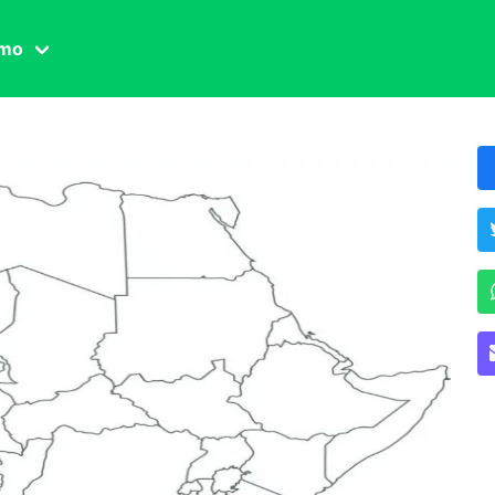
amo
one civile
der
 famiglia
essuale
ssuale
ionale
agina