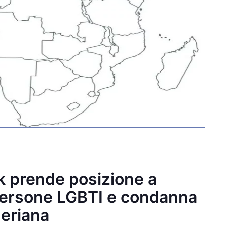
rk prende posizione a
e persone LGBTI e condanna
geriana