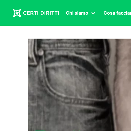
Chi siamo
Cosa facci
Associazione
Affermazi
Statuto
Intersex
Organi in carica
Transgen
Congressi
Diritto di
Lavoro s
Salute se
Transnaz
Politica
Fuor di P