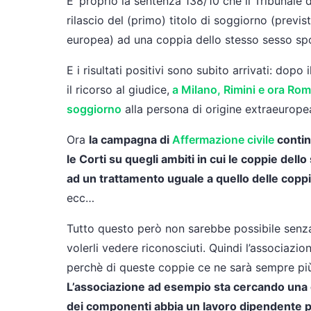
E’ proprio la sentenza 138/10 che il Tribunale di
rilascio del (primo) titolo di soggiorno (previs
europea) ad una coppia dello stesso sesso spo
E i risultati positivi sono subito arrivati: dop
il ricorso al giudice,
a Milano, Rimini e ora Roma
soggiorno
alla persona di origine extraeurope
Ora
la campagna di
Affermazione civile
contin
le Corti su quegli ambiti in cui le coppie del
ad un trattamento uguale a quello delle copp
ecc…
Tutto questo però non sarebbe possibile senza
volerli vedere riconosciuti. Quindi l’associazio
perchè di queste coppie ce ne sarà sempre pi
L’associazione ad esempio sta cercando una co
dei componenti abbia un lavoro dipendente p