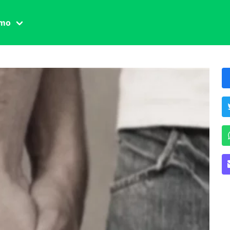
amo
one civile
der
 famiglia
essuale
ssuale
ionale
agina