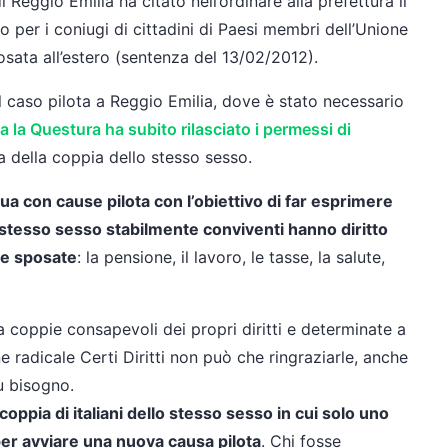
 Reggio Emilia ha citato nell’ordinare alla prefettura il
to per i coniugi di cittadini di Paesi membri dell’Unione
sata all’estero (sentenza del 13/02/2012).
o il caso pilota a Reggio Emilia, dove è stato necessario
 la Questura ha subito rilasciato i permessi di
a della coppia dello stesso sesso.
ua con cause pilota con l’obiettivo di far esprimere
lo stesso sesso stabilmente conviventi hanno diritto
ie sposate
: la pensione, il lavoro, le tasse, la salute,
 coppie consapevoli dei propri diritti e determinate a
ne radicale Certi Diritti non può che ringraziarle, anche
ù bisogno.
ppia di italiani dello stesso sesso in cui solo uno
er avviare una nuova causa pilota
. Chi fosse