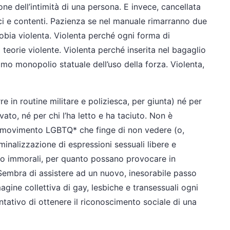
one dell’intimità di una persona. E invece, cancellata
lici e contenti. Pazienza se nel manuale rimarranno due
obia violenta. Violenta perché ogni forma di
a teorie violente. Violenta perché inserita nel bagaglio
ttimo monopolio statuale dell’uso della forza. Violenta,
 in routine militare e poliziesca, per giunta) né per
vato, né per chi l’ha letto e ha taciuto. Non è
un movimento LGBTQ* che finge di non vedere (o,
minalizzazione di espressioni sessuali libere e
 o immorali, per quanto possano provocare in
 Sembra di assistere ad un nuovo, inesorabile passo
magine collettiva di gay, lesbiche e transessuali ogni
ntativo di ottenere il riconoscimento sociale di una