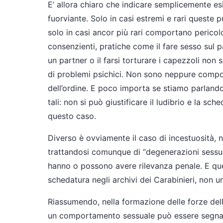
E’ allora chiaro che indicare semplicemente e
fuorviante. Solo in casi estremi e rari queste p
solo in casi ancor più rari comportano pericolo
consenzienti, pratiche come il fare sesso sul pal
un partner o il farsi torturare i capezzoli non
di problemi psichici. Non sono neppure compo
dell’ordine. E poco importa se stiamo parlando d
tali: non si può giustificare il ludibrio e la sch
questo caso.
Diverso è ovviamente il caso di incestuosità, n
trattandosi comunque di “degenerazioni sessua
hanno o possono avere rilevanza penale. E ques
schedatura negli archivi dei Carabinieri, non u
Riassumendo, nella formazione delle forze de
un comportamento sessuale può essere segnala