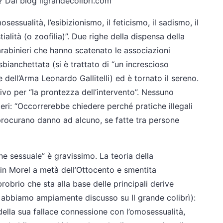
 Dal blog ilgrandecolibri.com
sessualità, l’esibizionismo, il feticismo, il sadismo, il
tialità (o zoofilia)”. Due righe della dispensa della
arabinieri che hanno scatenato le associazioni
bianchettata (si è trattato di “un increscioso
dell’Arma Leonardo Gallitelli) ed è tornato il sereno.
tivo per “la prontezza dell’intervento”. Nessuno
eri: “Occorrerebbe chiedere perché pratiche illegali
procurano danno ad alcuno, se fatte tra persone
ne sessuale” è gravissimo. La teoria della
in Morel a metà dell’Ottocento e smentita
obrio che sta alla base delle principali derive
abbiamo ampiamente discusso su Il grande colibrì):
 della sua fallace connessione con l’omosessualità,