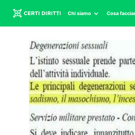
Chi siamo
Cosa facci
Associazione
Affermazi
Statuto
Intersex
Organi in carica
Transgen
Congressi
Diritto di
Lavoro s
Salute se
Transnaz
Politica
Fuor di P