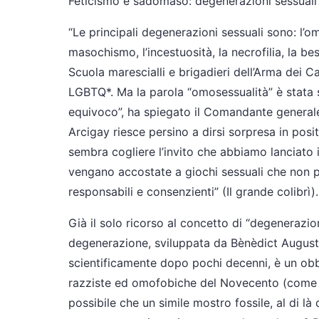
Feticismo e sadomaso: degenerazioni sessuali?
“Le principali degenerazioni sessuali sono: l’omo
masochismo, l’incestuosità, la necrofilia, la bes
Scuola marescialli e brigadieri dell’Arma dei C
LGBTQ*. Ma la parola “omosessualità” è stata s
equivoco”, ha spiegato il Comandante generale 
Arcigay riesce persino a dirsi sorpresa in posi
sembra cogliere l’invito che abbiamo lanciato i
vengano accostate a giochi sessuali che non 
responsabili e consenzienti” (Il grande colibrì).
Già il solo ricorso al concetto di “degenerazio
degenerazione, sviluppata da Bènèdict August
scientificamente dopo pochi decenni, è un obbr
razziste ed omofobiche del Novecento (come 
possibile che un simile mostro fossile, al di là