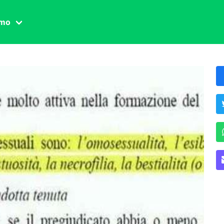
amo
one civile
der
 famiglia
essuale
ssuale
ionale
agina