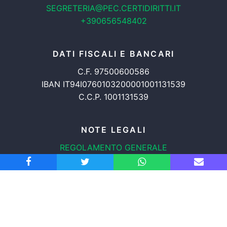
SEGRETERIA@PEC.CERTIDIRITTI.IT
+390656548402
DATI FISCALI E BANCARI
C.F. 97500600586
IBAN IT94I0760103200001001131539
C.C.P. 1001131539
NOTE LEGALI
REGOLAMENTO GENERALE
PROTEZIONE DATI
INFORMATIVA COOKIES
TRASPARENZA
© 2008-2026