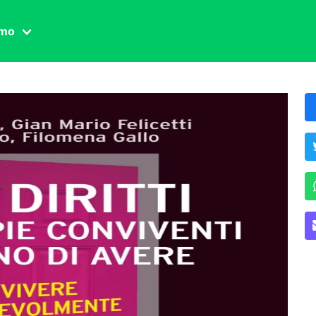
amo
one civile
der
 famiglia
essuale
ssuale
ionale
agina