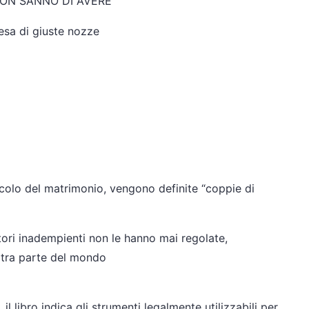
NON SANNO DI AVERE
esa di giuste nozze
ncolo del matrimonio, vengono definite “coppie di
latori inadempienti non le hanno mai regolate,
ltra parte del mondo
libro indica gli strumenti legalmente utilizzabili per