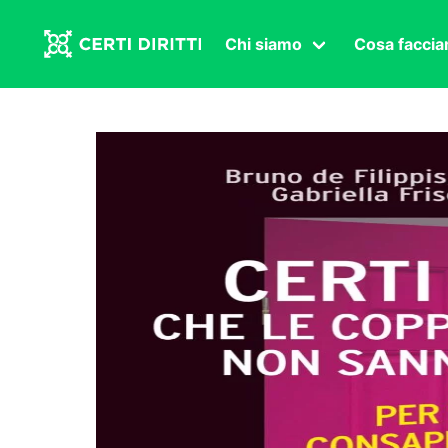
Chi siamo
Cosa facci
Associazione
Affermazi
Statuto
Intersex
Organi in carica
Transgen
Congressi
Diritto di
Lavoro s
Salute se
Transnaz
Politica
Fuor di P