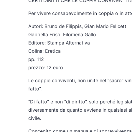
CERTI DIRITTI CHE LE COPPIE CONVIVENTI 
Per vivere consapevolmente in coppia o in att
Autori: Bruno de Filippis, Gian Mario Felicetti
Gabriella Friso, Filomena Gallo
Editore: Stampa Alternativa
Collna: Eretica
pp. 112
prezzo: 12 euro
Le coppie conviventi, non unite nel “sacro” vi
fatto”.
“Di fatto” e non “di diritto”, solo perché legis
diversamente da quanto avviene in qualsiasi a
civile.
Concepito come un manuale di sopravvivenza, il 