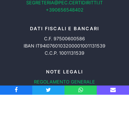
SEGRETERIA@PEC.CERTIDIRITTI.IT
+390656548402
DATI FISCALI E BANCARI
C.F. 97500600586
IBAN IT94I0760103200001001131539
C.C.P. 1001131539
NOTE LEGALI
REGOLAMENTO GENERALE
PROTEZIONE DATI
INFORMATIVA COOKIES
TRASPARENZA
© 2008-2026