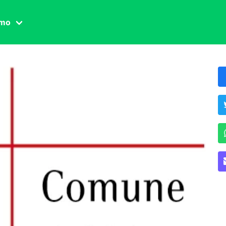
amo
one civile
der
 famiglia
essuale
ssuale
ionale
agina