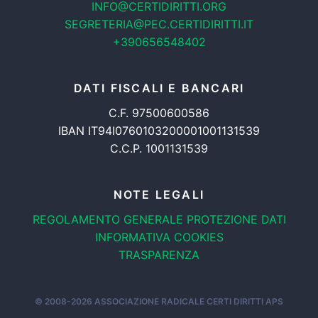
INFO@CERTIDIRITTI.ORG
SEGRETERIA@PEC.CERTIDIRITTI.IT
+390656548402
DATI FISCALI E BANCARI
C.F. 97500600586
IBAN IT94I0760103200001001131539
C.C.P. 1001131539
NOTE LEGALI
REGOLAMENTO GENERALE
PROTEZIONE DATI
INFORMATIVA COOKIES
TRASPARENZA
© 2008-2026
ASSOCIAZIONE RADICALE CERTI DIRITTI APS