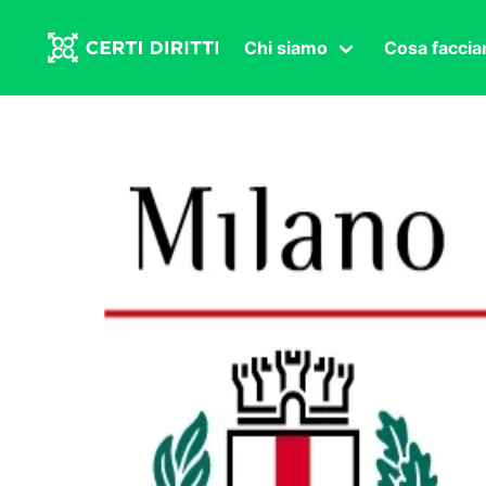
Chi siamo
Cosa facci
Associazione
Affermazi
Statuto
Intersex
Organi in carica
Transgen
Congressi
Diritto di
Lavoro s
Salute se
Transnaz
Politica
Fuor di P