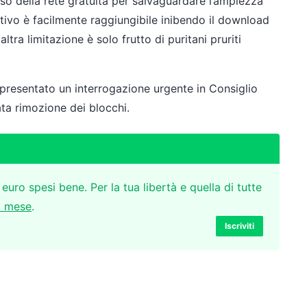
uso della rete gratuita per salvaguardare l’ampiezza
ttivo è facilmente raggiungibile inibendo il download
ltra limitazione è solo frutto di puritani pruriti
 presentato un interrogazione urgente in Consiglio
ta rimozione dei blocchi.
 euro spesi bene. Per la tua libertà e quella di tutte
l mese
.
Iscriviti