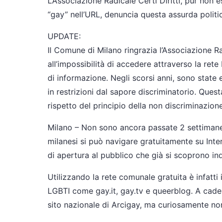
L’Associazione Radicale Certi Diritti, pur non
“gay” nell’URL, denuncia questa assurda polit
UPDATE:
Il Comune di Milano ringrazia l’Associazione Ra
all’impossibilità di accedere attraverso la rete
di informazione. Negli scorsi anni, sono state
in restrizioni dal sapore discriminatorio. Que
rispetto del principio della non discriminazione
Milano – Non sono ancora passate 2 settimane
milanesi si può navigare gratuitamente su Inter
di apertura al pubblico che già si scoprono inqu
Utilizzando la rete comunale gratuita è infatti 
LGBTI come gay.it, gay.tv e queerblog. A cade
sito nazionale di Arcigay, ma curiosamente non