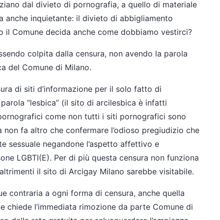
ziano dal divieto di pornografia, a quello di materiale
a anche inquietante: il divieto di abbigliamento
o il Comune decida anche come dobbiamo vestirci?
 essendo colpita dalla censura, non avendo la parola
ica del Comune di Milano.
ra di siti d’informazione per il solo fatto di
rola “lesbica” (il sito di arcilesbica è infatti
 pornografici come non tutti i siti pornografici sono
za non fa altro che confermare l’odioso pregiudizio che
te sessuale negandone l’aspetto affettivo e
ersone LGBTI(E). Per di più questa censura non funziona
trimenti il sito di Arcigay Milano sarebbe visitabile.
ue contraria a ogni forma di censura, anche quella
e ne chiede l’immediata rimozione da parte Comune di