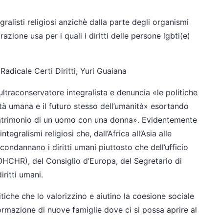
gralisti religiosi anzichè dalla parte degli organismi
azione usa per i quali i diritti delle persone lgbti(e)
Radicale Certi Diritti, Yuri Guaiana
ultraconservatore integralista e denuncia «le politiche
ità umana e il futuro stesso dell’umanità» esortando
 matrimonio di un uomo con una donna». Evidentemente
ntegralismi religiosi che, dall’Africa all’Asia alle
ondannano i diritti umani piuttosto che dell’ufficio
OHCHR), del Consiglio d’Europa, del Segretario di
iritti umani.
iche che lo valorizzino e aiutino la coesione sociale
ormazione di nuove famiglie dove ci si possa aprire al