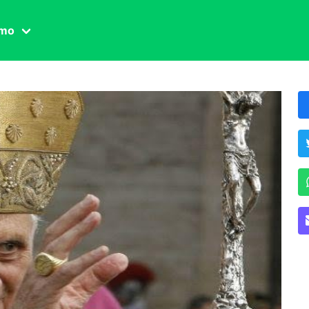
amo
one civile
der
 famiglia
essuale
ssuale
ionale
agina