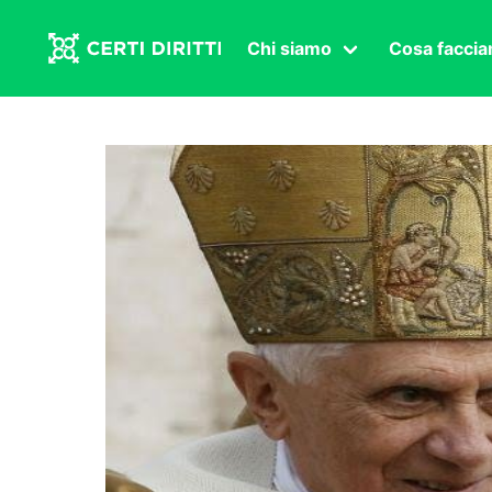
Chi siamo
Cosa facci
Associazione
Affermazi
Statuto
Intersex
Organi in carica
Transgen
Congressi
Diritto di
Lavoro s
Salute se
Transnaz
Politica
Fuor di P