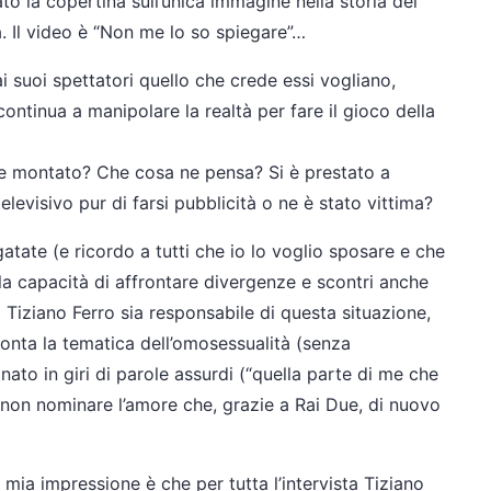
to la copertina sull’unica immagine nella storia dei
a. Il video è “Non me lo so spiegare”…
ai suoi spettatori quello che crede essi vogliano,
continua a manipolare la realtà per fare il gioco della
o e montato? Che cosa ne pensa? Si è prestato a
elevisivo pur di farsi pubblicità o ne è stato vittima?
egatate (e ricordo a tutti che io lo voglio sposare e che
 la capacità di affrontare divergenze e scontri anche
iziano Ferro sia responsabile di questa situazione,
fronta la tematica dell’omosessualità (senza
ato in giri di parole assurdi (“quella parte di me che
non nominare l’amore che, grazie a Rai Due, di nuovo
 mia impressione è che per tutta l’intervista Tiziano