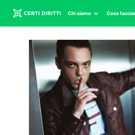
Chi siamo
Cosa facci
Associazione
Affermazi
Statuto
Intersex
Organi in carica
Transgen
Congressi
Diritto di
Lavoro s
Salute se
Transnaz
Politica
Fuor di P