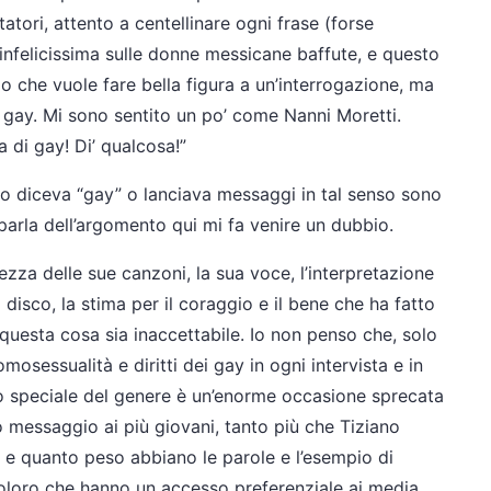
statori, attento a centellinare ogni frase (forse
 infelicissima sulle donne messicane baffute, e questo
 che vuole fare bella figura a un’interrogazione, ma
 gay. Mi sono sentito un po’ come Nanni Moretti.
a di gay! Di’ qualcosa!”
rro diceva “gay” o lanciava messaggi in tal senso sono
parla dell’argomento qui mi fa venire un dubbio.
llezza delle sue canzoni, la sua voce, l’interpretazione
disco, la stima per il coraggio e il bene che ha fatto
 questa cosa sia inaccettabile. Io non penso che, solo
osessualità e diritti dei gay in ogni intervista e in
o speciale del genere è un’enorme occasione sprecata
 messaggio ai più giovani, tanto più che Tiziano
e quanto peso abbiano le parole e l’esempio di
coloro che hanno un accesso preferenziale ai media.