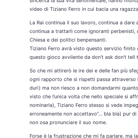
sincerità la sua vita sentimentale, hanno monta
video di Tiziano Ferro in cui bacia una ragazz
La Rai continua il suo lavoro, continua a dare 
continua a trattarli come ignoranti perbenisti, 
Chiesa e dei politici benpensanti.
Tiziano Ferro avrà visto questo servizio finit
questo gioco avvilente da don’t ask don’t tell t
So che mi attirerò le ire dei e delle fan più sf
ogni rapporto che si rispetti passa attraverso
duri) ma non riesco a non domandarmi quanto T
visto che l’unica volta che nello speciale si af
nominarla), Tiziano Ferro stesso si vede impegn
erroneamente non accettavo”… bla bla) pur di 
non osa pronunciare il suo nome.
Forse è la frustrazione che mi fa parlare, ma la