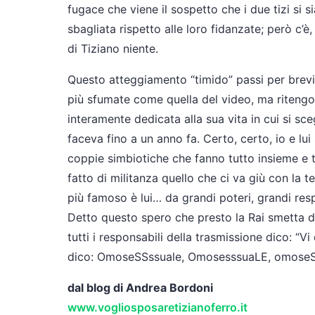
fugace che viene il sospetto che i due tizi si s
sbagliata rispetto alle loro fidanzate; però c’
di Tiziano niente.
Questo atteggiamento “timido” passi per brevi 
più sfumate come quella del video, ma ritengo 
interamente dedicata alla sua vita in cui si s
faceva fino a un anno fa. Certo, certo, io e l
coppie simbiotiche che fanno tutto insieme e tu
fatto di militanza quello che ci va giù con la 
più famoso è lui… da grandi poteri, grandi res
Detto questo spero che presto la Rai smetta di ess
tutti i responsabili della trasmissione dico: “V
dico: OmoseSSssuale, OmosesssuaLE, omose
dal blog di Andrea Bordoni
www.vogliosposaretizianoferro.it