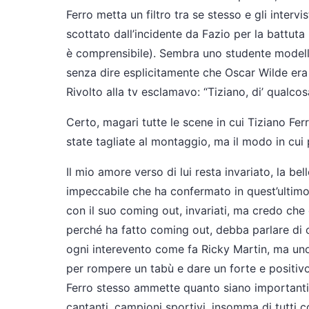
Ferro metta un filtro tra se stesso e gli intervi
scottato dall’incidente da Fazio per la battuta
è comprensibile). Sembra uno studente modello
senza dire esplicitamente che Oscar Wilde era
Rivolto alla tv esclamavo: “Tiziano, di’ qualcos
Certo, magari tutte le scene in cui Tiziano Fe
state tagliate al montaggio, ma il modo in cui 
Il mio amore verso di lui resta invariato, la be
impeccabile che ha confermato in quest’ultimo 
con il suo coming out, invariati, ma credo che
perché ha fatto coming out, debba parlare di om
ogni interevento come fa Ricky Martin, ma un
per rompere un tabù e dare un forte e positivo
Ferro stesso ammette quanto siano importanti 
cantanti, campioni sportivi, insomma di tutti 