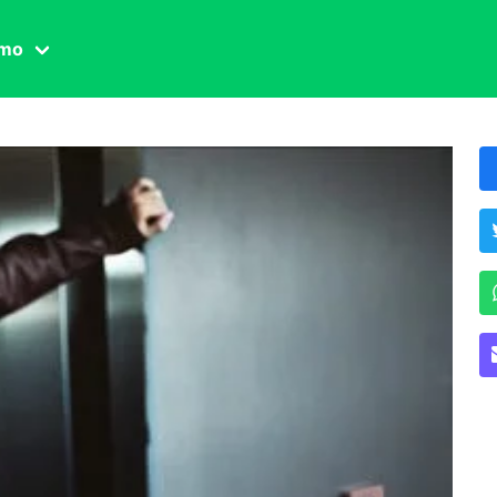
amo
one civile
der
 famiglia
essuale
ssuale
ionale
agina