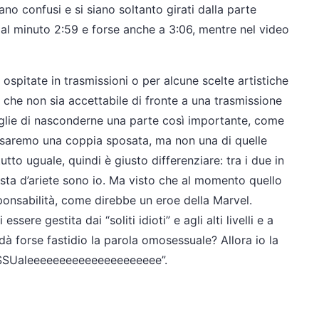
iano confusi e si siano soltanto girati dalla parte
è, al minuto 2:59 e forse anche a 3:06, mentre nel video
ospitate in trasmissioni o per alcune scelte artistiche
che non sia accettabile di fronte a una trasmissione
ceglie di nasconderne una parte così importante, come
ui saremo una coppia sposata, ma non una di quelle
tto uguale, quindi è giusto differenziare: tra i due in
testa d’ariete sono io. Ma visto che al momento quello
ponsabilità, come direbbe un eroe della Marvel.
ere gestita dai “soliti idioti” e agli alti livelli e a
i dà forse fastidio la parola omosessuale? Allora io la
SSUaleeeeeeeeeeeeeeeeeeeee”.