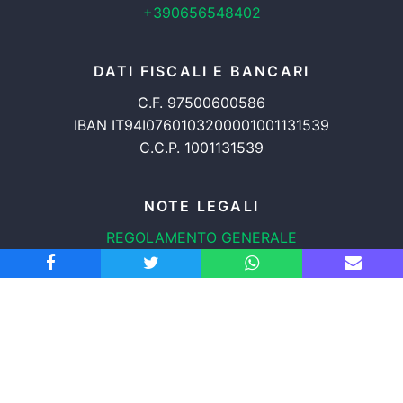
+390656548402
DATI FISCALI E BANCARI
C.F. 97500600586
IBAN IT94I0760103200001001131539
C.C.P. 1001131539
NOTE LEGALI
REGOLAMENTO GENERALE
PROTEZIONE DATI
INFORMATIVA COOKIES
TRASPARENZA
© 2008-2026
ASSOCIAZIONE RADICALE CERTI DIRITTI APS