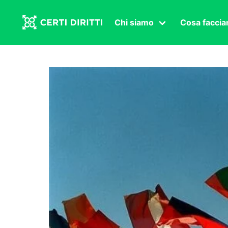
Chi siamo
Cosa facci
Associazione
Affermazi
Statuto
Intersex
Organi in carica
Transgen
Congressi
Diritto di
Lavoro s
Salute se
Transnaz
Politica
Fuor di P