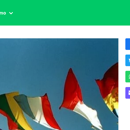
amo
one civile
der
 famiglia
essuale
ssuale
ionale
agina