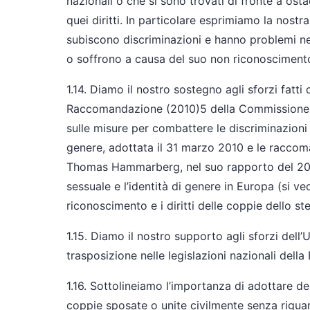
nazionali o che si sono trovati di fronte a os
quei diritti. In particolare esprimiamo la nost
subiscono discriminazioni e hanno problemi nel
o soffrono a causa del suo non riconosciment
1.14. Diamo il nostro sostegno agli sforzi fatti
Raccomandazione (2010)5 della Commissione de
sulle misure per combattere le discriminazioni 
genere, adottata il 31 marzo 2010 e le raccom
Thomas Hammarberg, nel suo rapporto del 2011
sessuale e l’identità di genere in Europa (si 
riconoscimento e i diritti delle coppie dello st
1.15. Diamo il nostro supporto agli sforzi dell
trasposizione nelle legislazioni nazionali dell
1.16. Sottolineiamo l’importanza di adottare del
coppie sposate o unite civilmente senza riguar