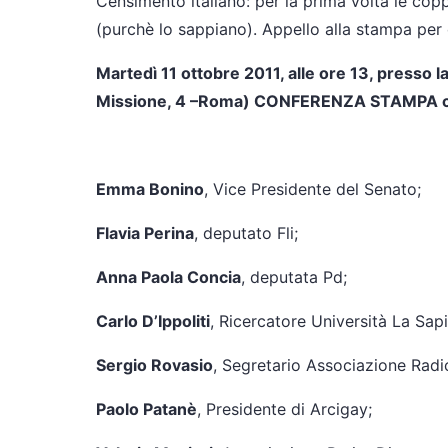
Censimento italiano: per la prima volta le cop
(purchè lo sappiano). Appello alla stampa per
Martedì 11 ottobre 2011, alle ore 13, presso 
Missione, 4 –Roma) CONFERENZA STAMPA 
Emma Bonino
, Vice Presidente del Senato;
Flavia Perina
, deputato Fli;
Anna Paola Concia
, deputata Pd;
Carlo D’Ippoliti
, Ricercatore Università La Sa
Sergio Rovasio
, Segretario Associazione Radica
Paolo Patanè
, Presidente di Arcigay;