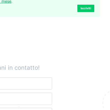
l mese
.
Iscriviti
ni in contatto!