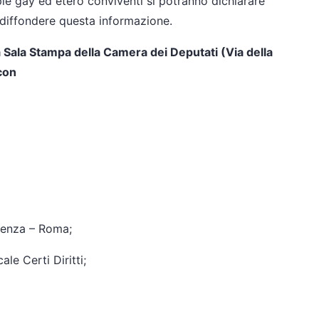
pie gay ed etero conviventi si potranno dichiarare
 diffondere questa informazione.
la Sala Stampa della Camera dei Deputati (Via della
con
pienza – Roma;
le Certi Diritti;