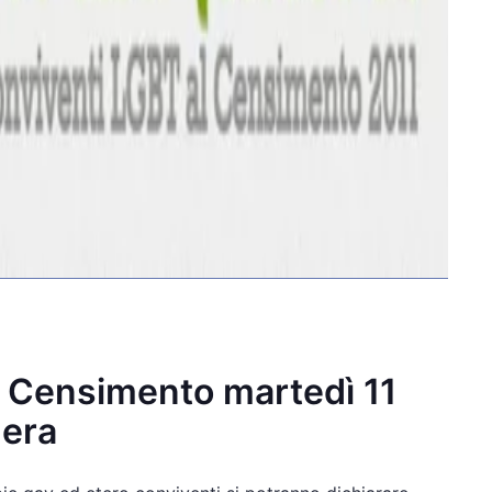
 Censimento martedì 11
mera