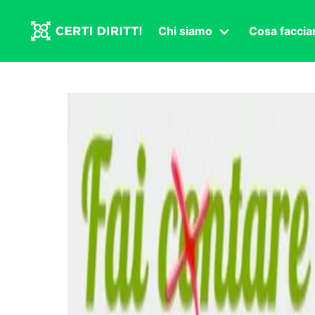
Chi siamo
Cosa facci
Associazione
Affermazi
Statuto
Intersex
Organi in carica
Transgen
Congressi
Diritto di
Lavoro s
Salute se
Transnaz
Politica
Fuor di P