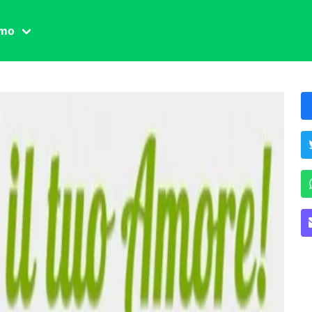
amo
one civile
der
 famiglia
essuale
ssuale
ionale
agina