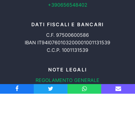
+390656548402
DATI FISCALI E BANCARI
C.F. 97500600586
IBAN IT94I0760103200001001131539
C.C.P. 1001131539
NOTE LEGALI
REGOLAMENTO GENERALE
PROTEZIONE DATI
INFORMATIVA COOKIES
TRASPARENZA
© 2008-2026
ASSOCIAZIONE RADICALE CERTI DIRITTI APS