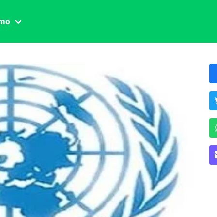
amo
one civile
der
 famiglia
essuale
ssuale
ionale
agina