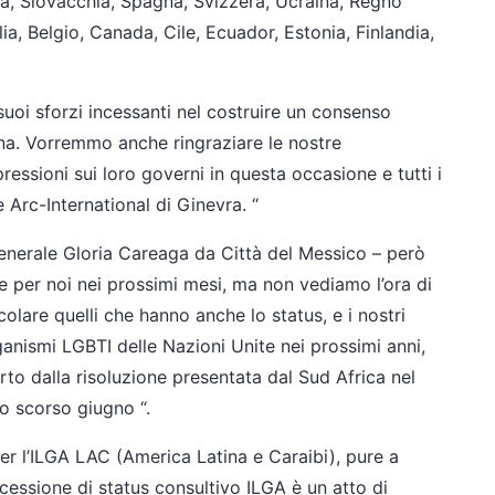
a, Slovacchia, Spagna, Svizzera, Ucraina, Regno
lia, Belgio, Canada, Cile, Ecuador, Estonia, Finlandia,
suoi sforzi incessanti nel costruire un consenso
tina. Vorremmo anche ringraziare le nostre
essioni sui loro governi in questa occasione e tutti i
re Arc-International di Ginevra. “
generale Gloria Careaga da Città del Messico – però
e per noi nei prossimi mesi, ma non vediamo l’ora di
icolare quelli che hanno anche lo status, e i nostri
organismi LGBTI delle Nazioni Unite nei prossimi anni,
rto dalla risoluzione presentata dal Sud Africa nel
lo scorso giugno “.
er l’ILGA LAC (America Latina e Caraibi), pure a
cessione di status consultivo ILGA è un atto di