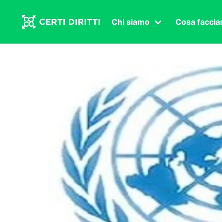
Chi siamo
Cosa facci
Associazione
Affermazi
Statuto
Intersex
Organi in carica
Transgen
Congressi
Diritto di
Lavoro s
Salute se
Transnaz
Politica
Fuor di P