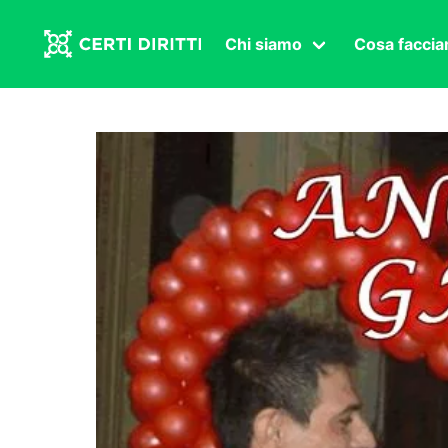
Chi siamo
Cosa facci
Associazione
Affermazi
Statuto
Intersex
Organi in carica
Transgen
Congressi
Diritto di
Lavoro s
Salute se
Transnaz
Politica
Fuor di P