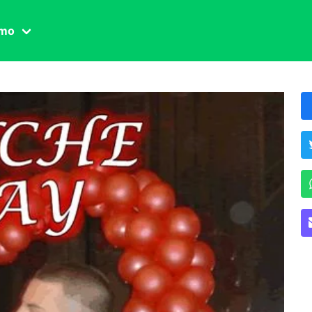
amo
one civile
der
 famiglia
essuale
ssuale
ionale
agina