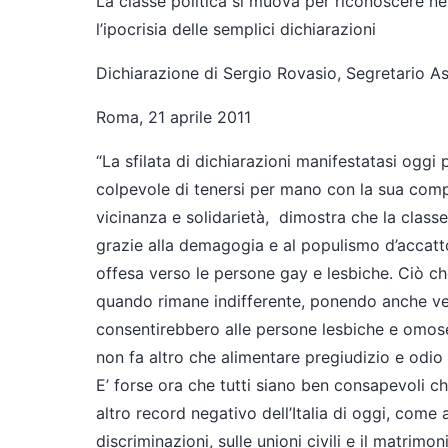
La classe politica si muova per riconoscere nei
l’ipocrisia delle semplici dichiarazioni
Dichiarazione di Sergio Rovasio, Segretario As
Roma, 21 aprile 2011
“La sfilata di dichiarazioni manifestatasi oggi
colpevole di tenersi per mano con la sua comp
vicinanza e solidarietà, dimostra che la class
grazie alla demagogia e al populismo d’accatto
offesa verso le persone gay e lesbiche. Ciò ch
quando rimane indifferente, ponendo anche veti
consentirebbero alle persone lesbiche e omosess
non fa altro che alimentare pregiudizio e odi
E’ forse ora che tutti siano ben consapevoli che
altro record negativo dell’Italia di oggi, come
discriminazioni, sulle unioni civili e il matrim