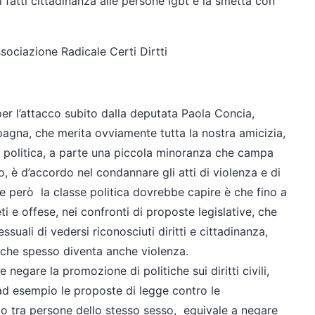
 fatti cittadinanza alle persone lgbt e la smetta con
sociazione Radicale Certi Dirtti
 per l’attacco subito dalla deputata Paola Concia,
agna, che merita ovviamente tutta la nostra amicizia,
e politica, a parte una piccola minoranza che campa
, è d’accordo nel condannare gli atti di violenza e di
e però la classe politica dovrebbe capire è che fino a
 e offese, nei confronti di proposte legislative, che
uali di vedersi riconosciuti diritti e cittadinanza,
o che spesso diventa anche violenza.
 negare la promozione di politiche sui diritti civili,
 ad esempio le proposte di legge contro le
onio tra persone dello stesso sesso, equivale a negare