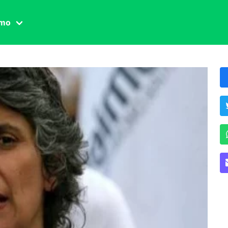
amo
one civile
der
 famiglia
essuale
ssuale
ionale
agina