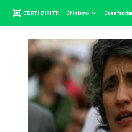
Chi siamo
Cosa facci
Associazione
Affermazi
Statuto
Intersex
Organi in carica
Transgen
Congressi
Diritto di
Lavoro s
Salute se
Transnaz
Politica
Fuor di P