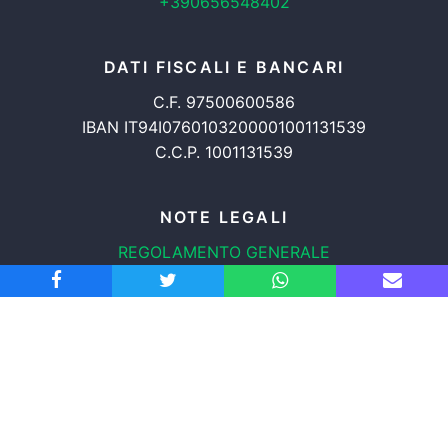
+390656548402
DATI FISCALI E BANCARI
C.F. 97500600586
IBAN IT94I0760103200001001131539
C.C.P. 1001131539
NOTE LEGALI
REGOLAMENTO GENERALE
PROTEZIONE DATI
INFORMATIVA COOKIES
TRASPARENZA
© 2008-2026
ASSOCIAZIONE RADICALE CERTI DIRITTI APS