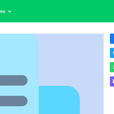
amo
one civile
der
 famiglia
essuale
ssuale
ionale
agina