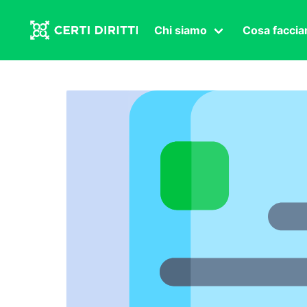
Chi siamo
Cosa facci
Associazione
Affermazi
Statuto
Intersex
Organi in carica
Transgen
Congressi
Diritto di
Lavoro s
Salute se
Transnaz
Politica
Fuor di P