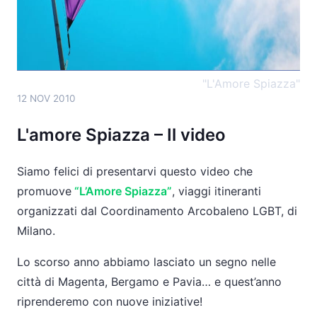
Lo scorso anno abbiamo lasciato un segno nelle
città di Magenta, Bergamo e Pavia... e quest'anno
riprenderemo con nuove iniziative!
">
"L'Amore Spiazza"
12 NOV 2010
L'amore Spiazza – Il video
Siamo felici di presentarvi questo video che
promuove
“L’Amore Spiazza”
, viaggi itineranti
organizzati dal Coordinamento Arcobaleno LGBT, di
Milano.
Lo scorso anno abbiamo lasciato un segno nelle
città di Magenta, Bergamo e Pavia… e quest’anno
riprenderemo con nuove iniziative!