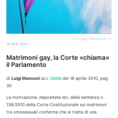
138/2010 della Corte Costituzionale sui matrimoni
tra omosessuali conferma che si tratta di una
decisione assai importante per la promozione dei
diritti civili in Italia
.
">
di
Luigi Manconi
su
18 APR 2010
Matrimoni gay, la Corte «chiama»
il Parlamento
di
Luigi Manconi
su
L’
Unità
del 18 aprile 2010, pag.
30
La motivazione, depositata ieri, della sentenza n.
138/2010 della Corte Costituzionale sui matrimoni
tra omosessuali conferma che si tratta di una