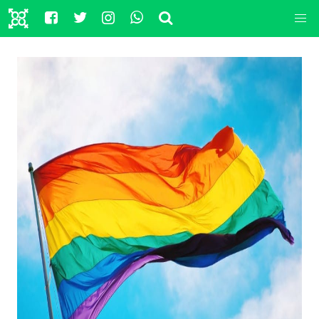
L'
Unità
del 18 aprile 2010, pag. 30
La motivazione, depositata ieri, della sentenza n.