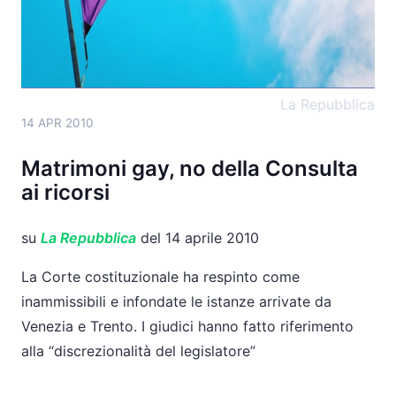
inammissibili e infondate le istanze arrivate da
Venezia e Trento. I giudici hanno fatto riferimento
alla "discrezionalità del legislatore"
">
La Repubblica
14 APR 2010
Matrimoni gay, no della Consulta
ai ricorsi
su
La Repubblica
del 14 aprile 2010
La Corte costituzionale ha respinto come
inammissibili e infondate le istanze arrivate da
Venezia e Trento. I giudici hanno fatto riferimento
alla “discrezionalità del legislatore”