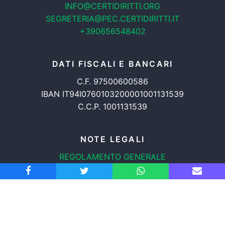
INFO@CERTIDIRITTI.ORG
SEGRETERIA@PEC.CERTIDIRITTI.IT
+390656548402
DATI FISCALI E BANCARI
C.F. 97500600586
IBAN IT94I0760103200001001131539
C.C.P. 1001131539
NOTE LEGALI
REGOLAMENTO GENERALE
PROTEZIONE DATI
INFORMATIVA COOKIES
TRASPARENZA