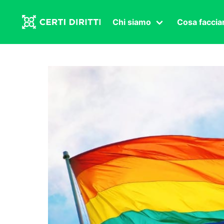
Chi siamo
Cosa facci
Associazione
Affermazi
Statuto
Intersex
Organi in carica
Transgen
Congressi
Diritto di
Lavoro s
Salute se
Transnaz
Politica
Fuor di P