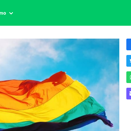
amo
one civile
der
 famiglia
essuale
ssuale
ionale
agina