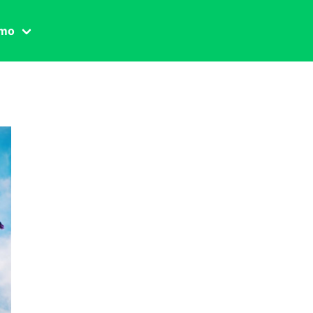
amo
one civile
der
 famiglia
essuale
ssuale
ionale
agina