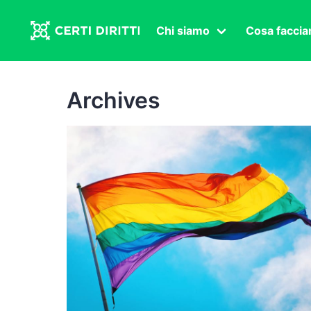
Chi siamo
Cosa facci
Associazione
Affermazi
Statuto
Intersex
Archives
Organi in carica
Transgen
Congressi
Diritto di
Lavoro s
Salute se
Transnaz
Politica
Fuor di P