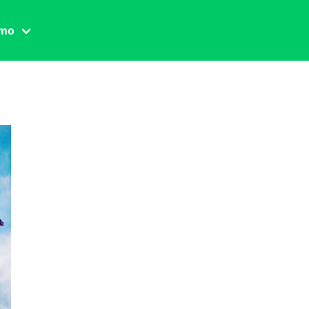
amo
one civile
der
 famiglia
essuale
ssuale
ionale
agina