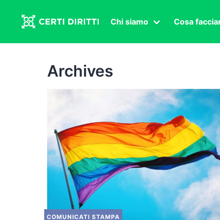
Chi siamo
Cosa facci
Associazione
Affermazi
Statuto
Intersex
Archives
Organi in carica
Transgen
Congressi
Diritto di
Lavoro s
Salute se
Transnaz
Politica
Fuor di P
COMUNICATI STAMPA