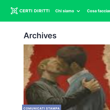
Chi siamo
Cosa facci
Associazione
Affermazi
Statuto
Intersex
Archives
Organi in carica
Transgen
Congressi
Diritto di
Lavoro s
Salute se
Transnaz
Politica
Fuor di P
COMUNICATI STAMPA