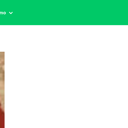
amo
one civile
der
 famiglia
essuale
ssuale
ionale
agina