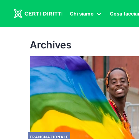
Chi siamo
Cosa facci
Associazione
Affermazi
Statuto
Intersex
Archives
Organi in carica
Transgen
Congressi
Diritto di
Lavoro s
Salute se
Transnaz
Politica
Fuor di P
TRANSNAZIONALE