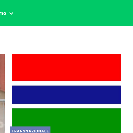
amo
one civile
der
 famiglia
essuale
ssuale
ionale
agina
TRANSNAZIONALE