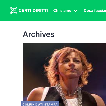
Chi siamo
Cosa facci
Associazione
Affermazi
Statuto
Intersex
Archives
Organi in carica
Transgen
Congressi
Diritto di
Lavoro s
Salute se
Transnaz
Politica
Fuor di P
COMUNICATI STAMPA