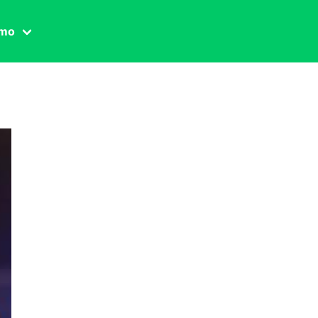
amo
one civile
der
 famiglia
essuale
ssuale
ionale
agina