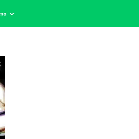
amo
one civile
der
 famiglia
essuale
ssuale
ionale
agina