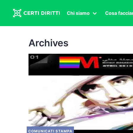
Chi siamo
Cosa facci
Associazione
Affermazi
Statuto
Intersex
Archives
Organi in carica
Transgen
Congressi
Diritto di
Lavoro s
Salute se
Transnaz
Politica
Fuor di P
COMUNICATI STAMPA