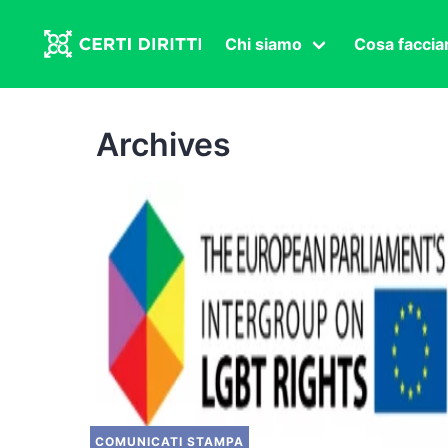
Chi siamo
Cosa facci
Associazione
Affermazi
Statuto
Intersex
Archives
Organi in carica
Transgen
Congressi
Diritto di
Lavoro s
Salute se
Transnaz
Politica
Fuor di P
COMUNICATI STAMPA