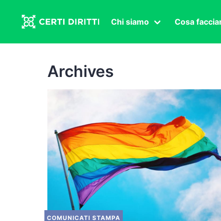
Chi siamo
Cosa facci
Associazione
Affermazi
Statuto
Intersex
Archives
Organi in carica
Transgen
Congressi
Diritto di
Lavoro s
Salute se
Transnaz
Politica
Fuor di P
COMUNICATI STAMPA