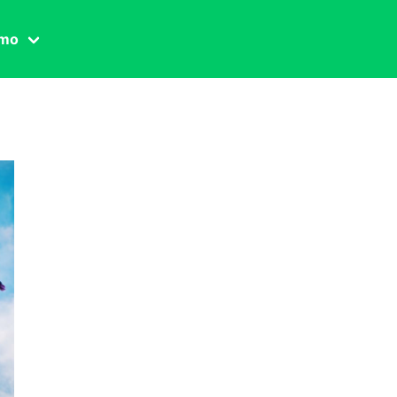
amo
one civile
der
 famiglia
essuale
ssuale
ionale
agina