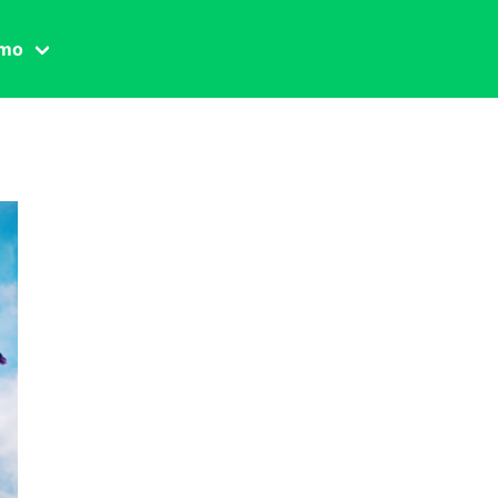
amo
one civile
der
 famiglia
essuale
ssuale
ionale
agina