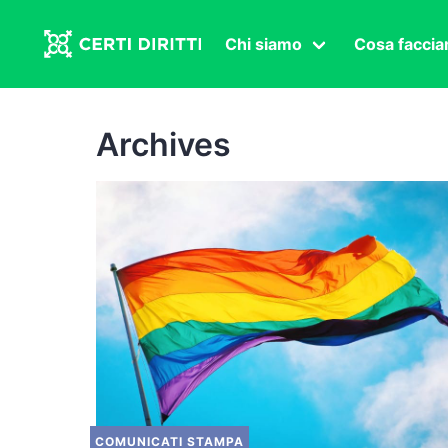
Chi siamo
Cosa facci
Associazione
Affermazi
Statuto
Intersex
Archives
Organi in carica
Transgen
Congressi
Diritto di
Lavoro s
Salute se
Transnaz
Politica
Fuor di P
COMUNICATI STAMPA