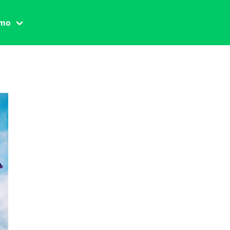
amo
one civile
der
 famiglia
essuale
ssuale
ionale
agina