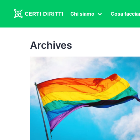
Chi siamo
Cosa facci
Associazione
Affermazi
Statuto
Intersex
Archives
Organi in carica
Transgen
Congressi
Diritto di
Lavoro s
Salute se
Transnaz
Politica
Fuor di P