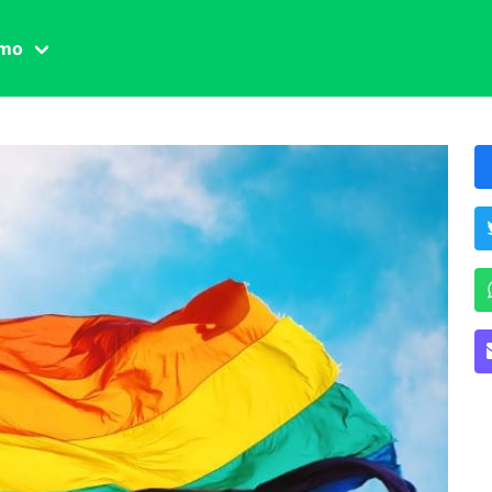
amo
one civile
der
 famiglia
essuale
ssuale
ionale
agina