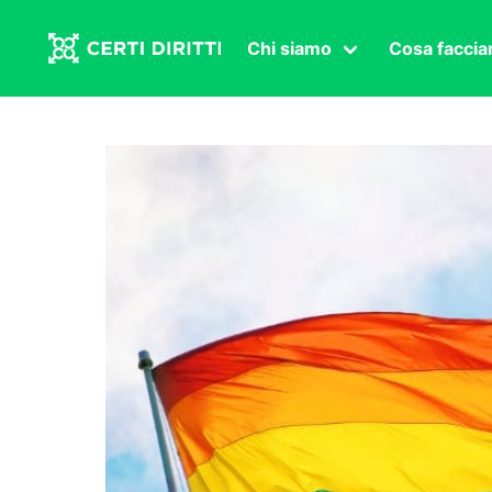
Chi siamo
Cosa facci
Associazione
Affermazi
Statuto
Intersex
Organi in carica
Transgen
Congressi
Diritto di
Lavoro s
Salute se
Transnaz
Politica
Fuor di P